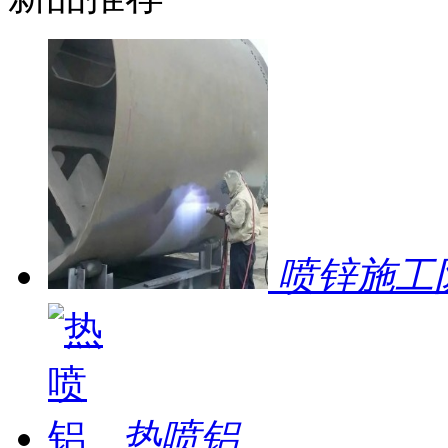
喷锌施工
热喷铝