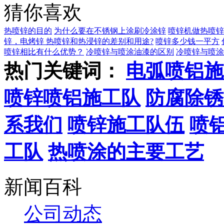
猜你喜欢
热喷锌的目的
为什么要在不锈钢上涂刷冷涂锌
喷锌机做热喷锌
锌，电烤锌
热喷锌和热浸锌的差别和用途?
喷锌多少钱一平方
喷锌相比有什么优势？
冷喷锌与喷涂油漆的区别
冷喷锌与喷涂
热门关键词：
电弧喷铝施
喷锌喷铝施工队
防腐除锈
系我们
喷锌施工队伍
喷
工队
热喷涂的主要工艺
新闻百科
公司动态