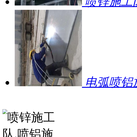
喷锌施工
电弧喷铝