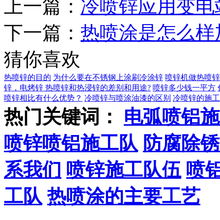
上一篇：
冷喷锌应用变电
下一篇：
热喷涂是怎么样
猜你喜欢
热喷锌的目的
为什么要在不锈钢上涂刷冷涂锌
喷锌机做热喷锌
锌，电烤锌
热喷锌和热浸锌的差别和用途?
喷锌多少钱一平方
喷锌相比有什么优势？
冷喷锌与喷涂油漆的区别
冷喷锌的施工
热门关键词：
电弧喷铝施
喷锌喷铝施工队
防腐除锈
系我们
喷锌施工队伍
喷
工队
热喷涂的主要工艺