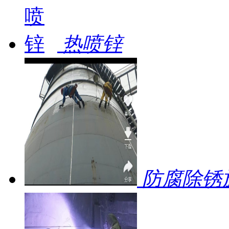
热喷锌
防腐除锈