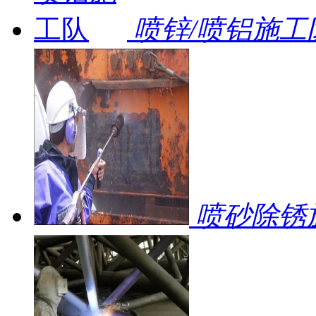
喷锌/喷铝施工
喷砂除锈